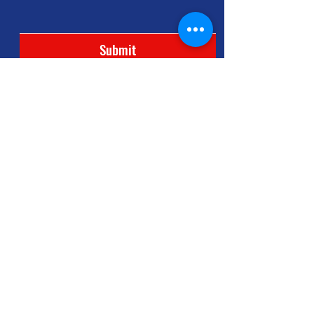
Submit
33A PAGODA STREET
Singapore 059192
Registration No. 202451541E
hello@the10ants.com
LINE OA: @the10ants