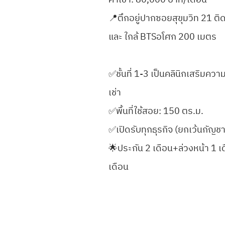
ค่าเช่า: 80,000 บาท/เดือน
📍ตึกอยู่ปากซอยสุขุมวิท 21 ติ
และ ใกล้ BTSอโศก 200 เมตร
✅️ชั้นที่ 1-3 เป็นคลินิกเสริมควา
เช่า
✅️พื้นที่ใช้สอย: 150 ตร.ม.
✅️เปิดรับทุกธุรกิจ (ยกเว้นกัญชา
🌟ประกัน 2 เดือน+ล่วงหน้า 1 เ
เดือน