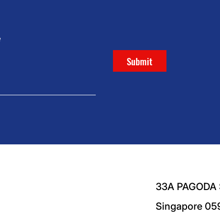
e
Submit
33A PAGODA
Singapore 05
.