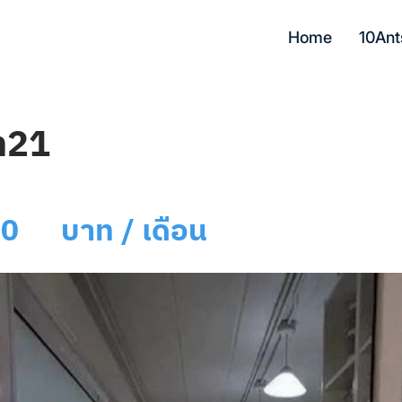
Home
10Ant
ิท21
00
บาท / เดือน