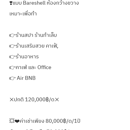
❣️แบบ Bareshell ห้องกว้างขวาง
เหมาะเพื่อทำ
👉ร้านสปา ร้านทำเล็บ
👉ร้านเสริมสวย คาเฟ้,
👉ร้านอาหาร
👉คาเฟ่ และ Office
👉 Air BNB
❌️ปกติ 120,000฿/ด❌️
💥❤️ค่าเช่าเพียง 80,000฿/ด/1ปี