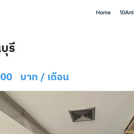
Home
10Ant
ุรี
000
บาท / เดือน