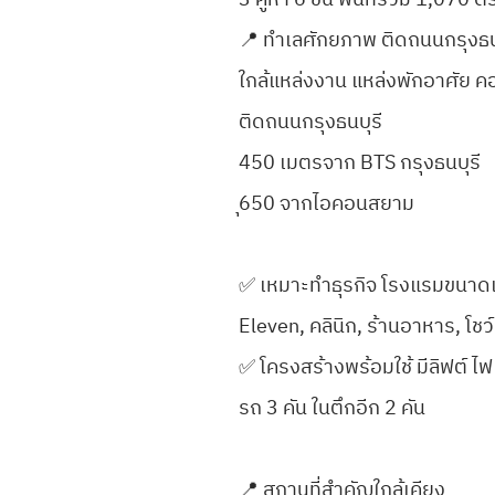
3 คูหา 6 ชั้น พื้นที่รวม 1,070 ต
📍 ทำเลศักยภาพ ติดถนนกรุงธน
ใกล้แหล่งงาน แหล่งพักอาศัย ค
ติดถนนกรุงธนบุรี
450 เมตรจาก BTS กรุงธนบุรี
ุ650 จากไอคอนสยาม
✅ เหมาะทำธุรกิจ โรงแรมขนาดเล
Eleven, คลินิก, ร้านอาหาร, โชว์
✅ โครงสร้างพร้อมใช้ มีลิฟต์ ไฟ
รถ 3 คัน ในตึกอีก 2 คัน
📍 สถานที่สำคัญใกล้เคียง