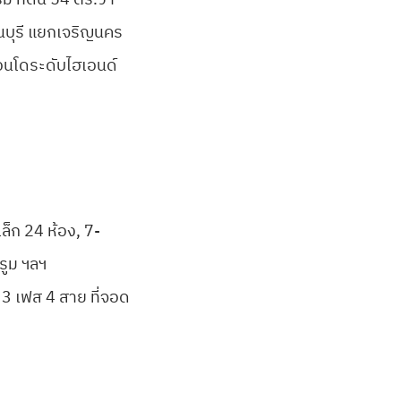
รม ที่ดิน 54 ตร.วา
บุรี แยกเจริญนคร
อนโดระดับไฮเอนด์
็ก 24 ห้อง, 7-
รูม ฯลฯ
 3 เฟส 4 สาย ที่จอด