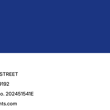
 STREET
9192
No. 202451541E
nts.com