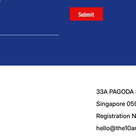
e
Submit
33A PAGODA
Singapore 05
.
Registration 
hello@the10a